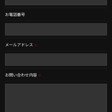
＜個人情報の委託について＞
お電話番号
当社では、利用目的の達成に必要な範囲において、
個人情報を外部に委託する場合があります。
これらの委託先に対しては個人情報保護契約等の措
置をとり、適切な監督を行います。
メールアドレス
※
＜個人情報の安全管理＞
当社では、個人情報の漏洩等がなされないよう、適
切に安全管理対策を実施します。
お問い合わせ内容
※
＜個人情報を与えなかった場合に生じる結果＞
必要な情報を頂けない場合は、それに対応した当社
のサービスをご提供できない場合がございますので
予めご了承ください。