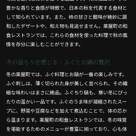
京都薬屋町で和食を堪能季節の食材を味わい尽
豊かな香りと食感が特徴で、日本の秋を代表する食材と
くす
して知られています。また、柿の甘さと酸味が絶妙に調
春の一品：筍と桜のメニュー
和したデザートや、和え物も見逃せません。薬屋町の和
夏の風情：鱧と鮎の料理
食レストランでは、これらの食材を使った料理で秋の風
秋の味覚：松茸と秋刀魚の取り合わせ
情を存分に楽しむことができます。
冬の至福：ふぐと牡蠣の鍋料理
冬の温もりを感じる：ふぐとお鍋の贅沢
薬屋町の和食店紹介：季節の食材を堪能
和食の楽しみ：薬屋町で四季折々の味わい
冬の薬屋町では、ふぐ料理とお鍋が一番の楽しみです。
を体験
ふぐ刺しは、薄く切られた身が美しく並べられ、その繊
薬屋町の和食で感じる四季の味覚繊細な料理を
細な味わいはまさに絶品。ふぐちり鍋も、寒い冬にぴっ
楽しむ
たりの温かい一品です。ふぐのうま味が凝縮されたスー
プに、野菜や豆腐などを加えて煮込むことで、体の芯か
春の風物詩：桜餅と筍料理
ら温まります。薬屋町の和食レストランでは、冬の味覚
夏の清涼感：鱧と鮎の和食
を堪能するためのメニューが豊富に揃っており、心も体
秋の贅沢：松茸と栗の取り合わせ