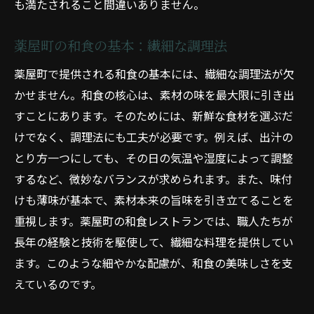
も満たされること間違いありません。
冬の温もり：ふぐと牡蠣の鍋料理
薬屋町の和食店ガイド：季節感あふれる料
薬屋町の和食の基本：繊細な調理法
理
薬屋町で提供される和食の基本には、繊細な調理法が欠
和食の美しさ：季節ごとの繊細な料理
かせません。和食の核心は、素材の味を最大限に引き出
京都薬屋町和食の旅季節の食材が織りなす絶品
すことにあります。そのためには、新鮮な食材を選ぶだ
料理
けでなく、調理法にも工夫が必要です。例えば、出汁の
春の味覚旅：桜と筍の和食
とり方一つにしても、その日の気温や湿度によって調整
夏の涼を求めて：鮎料理と鱧の一品
するなど、微妙なバランスが求められます。また、味付
秋の実りの旅：松茸と栗の料理
けも薄味が基本で、素材本来の旨味を引き立てることを
重視します。薬屋町の和食レストランでは、職人たちが
冬の贅沢旅：ふぐと牡蠣の鍋料理
長年の経験と技術を駆使して、繊細な料理を提供してい
薬屋町の和食巡り：四季の美味しさを探す
ます。このような細やかな配慮が、和食の美味しさを支
絶品和食：薬屋町で味わう季節の料理
えているのです。