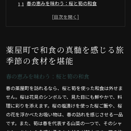
春の恵みを味わう：桜と筍の和食
夏の涼を楽しむ：鮎とスイカの美味しさ
秋の味覚を堪能：松茸と柿の絶品料理
冬の温もりを感じる：ふぐとお鍋の贅沢
薬屋町の和食の基本：繊細な調理法
薬屋町で和食の真髄を感じる旅
地域の食文化を知る：薬屋町の和食の歴史
季節の食材を堪能
京都薬屋町の和食巡り四季折々の味覚を楽しむ
春の訪れを告げる料理：桜餅と山菜
春の恵みを味わう：桜と筍の和食
夏の風物詩：鮎の塩焼きと冷製和食
春の薬屋町を訪れるなら、桜と筍を使った和食は外せま
秋の実りを楽しむ：松茸ご飯と秋刀魚
せん。桜は花見のシンボルで、見た目にも鮮やかで、料
冬の美味しさを堪能：牡蠣鍋とふぐ料理
理に彩りを添えます。桜の塩漬けを使った桜ご飯や、桜
薬屋町のおすすめ和食店：四季の味覚を提
の花を浮かべたお吸い物は、春の訪れを感じさせる一品
供
です。また、筍は春を代表する山菜の一つで、そのシャ