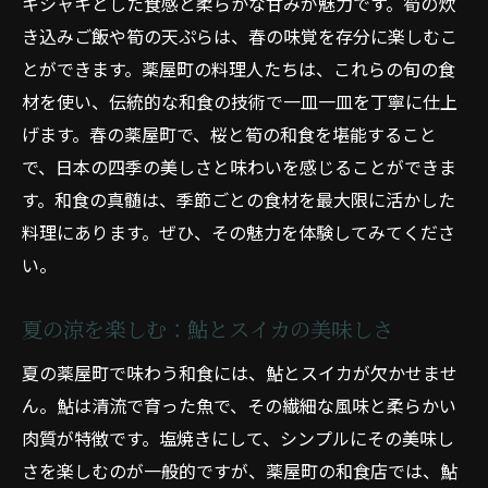
和食の美学：季節感を大切にした盛り付け
キシャキとした食感と柔らかな甘みが魅力です。筍の炊
き込みご飯や筍の天ぷらは、春の味覚を存分に楽しむこ
薬屋町で味わう和食の魅力季節限定の特別コー
とができます。薬屋町の料理人たちは、これらの旬の食
ス
材を使い、伝統的な和食の技術で一皿一皿を丁寧に仕上
春の特別コース：桜と筍のフルコース
げます。春の薬屋町で、桜と筍の和食を堪能すること
夏限定メニュー：鱧と鮎の清涼感
で、日本の四季の美しさと味わいを感じることができま
秋の贅沢：松茸と栗の和食コース
す。和食の真髄は、季節ごとの食材を最大限に活かした
冬の温かさを味わう：ふぐと牡蠣の特別料
料理にあります。ぜひ、その魅力を体験してみてくださ
理
い。
薬屋町の名店紹介：季節限定の和食コース
旬の食材を活かす：薬屋町の料理人たち
夏の涼を楽しむ：鮎とスイカの美味しさ
京都の薬屋町で和食を堪能季節ごとの美味しさ
夏の薬屋町で味わう和食には、鮎とスイカが欠かせませ
を体験
ん。鮎は清流で育った魚で、その繊細な風味と柔らかい
春の味覚：山菜と桜の創作和食
肉質が特徴です。塩焼きにして、シンプルにその美味し
夏の滋味：鮎料理と涼やかな一品
さを楽しむのが一般的ですが、薬屋町の和食店では、鮎