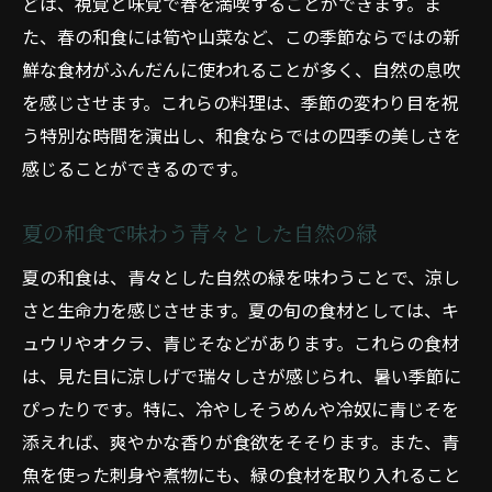
どは、視覚と味覚で春を満喫することができます。ま
涼やかな夏の和食がもたらす快感
た、春の和食には筍や山菜など、この季節ならではの新
秋の和食で味わう深い香りと色合い
鮮な食材がふんだんに使われることが多く、自然の息吹
冬の和食が見せる温かな視覚効果
を感じさせます。これらの料理は、季節の変わり目を祝
季節ごとの和食が引き出す味覚の違い
う特別な時間を演出し、和食ならではの四季の美しさを
四季折々の和食に見られる味覚の変化
感じることができるのです。
自然の色合いを取り入れた和食の奥深い世界
夏の和食で味わう青々とした自然の緑
和食における自然色の重要性
日本の自然を映す和食の色使い
夏の和食は、青々とした自然の緑を味わうことで、涼し
さと生命力を感じさせます。夏の旬の食材としては、キ
四季の色を取り入れた和食の技法
ュウリやオクラ、青じそなどがあります。これらの食材
和食を通じて知る自然の美しさ
は、見た目に涼しげで瑞々しさが感じられ、暑い季節に
色彩がもたらす和食の奥行き
ぴったりです。特に、冷やしそうめんや冷奴に青じそを
和食で表現する自然の移ろい
添えれば、爽やかな香りが食欲をそそります。また、青
季節の移ろいを感じる和食で四季を味わう
魚を使った刺身や煮物にも、緑の食材を取り入れること