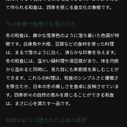
和食の彩りで視覚と味覚を楽しむ四季の美学
て作られる和食は、四季を感じる食文化の象徴です。
和食が視覚に与える影響
旬の食材を使った和食の美学
冬の和食で体感する雪の白さ
四季を彩る和食の見た目の魅力
冬の和食は、静かな雪景色のように落ち着いた色調が特
和食で触れる日本の四季の美意識
徴です。白身魚や大根、豆腐などの食材を使った料理
視覚から味覚への和食の誘い
は、まるで雪のように白く、清らかな印象を与えます。
和食の彩りがもたらす感動
冬の和食には、温かい鍋料理や湯豆腐があり、体を内側
自然の恵みを活かす和食で感じる四季の変化
から温めると同時に、見た目にも季節感を楽しむことが
和食における自然の恵みの活用
できます。これらの料理は、和食のシンプルさと優雅さ
を際立たせ、日本の冬の美しさを食卓に反映させていま
春の食材がもたらす和食の変化
す。四季折々の自然の恵みを感じることができる和食
夏の自然の力を活かした和食
は、まさに心を満たす一品です。
秋の実りを味わう和食の魅力
冬の和食が伝える自然の温かみ
和食の彩りに隠された日本の美学
四季の変化を和食で感じる方法