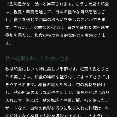
和食を通じた四季の変化の楽しみ方
で色彩豊かな一品へと昇華されます。こうした夏の和食
春の和食がもたらす生命の息吹
は、視覚と味覚を通じて、日本の豊かな自然を感じさ
せ、食事を通じて四季の移ろいを楽しむことができま
夏に食べたい和食の涼感
す。さらに、この季節の和食は、暑さで疲れた体を癒す
秋の和食で感じる収穫の喜び
役割も果たし、和食の持つ健康的な魅力を実感できま
冬の和食で温まる心と体
す。
和食が教えてくれる季節の移ろい
日本の四季を映した和食の華やかさを探る
秋の紅葉を映した和食の色彩
和食に見る四季の美しさの表現
秋は和食において特に美しい季節です。紅葉の色とりど
春の和食がもたらす華やかさ
りの美しさは、和食の繊細な盛り付けによってさらに引
夏の和食で味わう爽やかさ
き立てられます。和食の職人たちは、旬の食材を使用
秋の和食に映る華やかな色彩
し、秋の紅葉のような赤やオレンジ、黄色を料理に取り
冬の和食が伝える静寂の美
入れます。例えば、鮎の塩焼きや栗ご飯、柿を使ったデ
ザートなど、自然の色彩を巧みに取り入れた料理は、味
和食の華やかさで四季を感じる
覚だけでなく視覚でも秋を堪能できます。このようにし