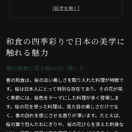
秋の紅葉を映した和食の色彩
冬の和食で体感する雪の白さ
和食の彩りに隠された日本の美学
四季を通じた和食の色彩の変遷
和食の四季彩りで日本の美学に
旬の食材が彩る和食の美しさを楽しむ旅
触れる魅力
地域ごとの旬の和食を巡る旅
春の訪れを告げる新鮮な山菜と和食
春の和食に見る桜の淡い美しさ
夏の暑さを和らげる食材選び
春の和食は、桜の淡い美しさを取り入れた料理が特徴で
秋の味覚を楽しむ和食の旅
す。桜は日本人にとって特別な存在であり、その花が咲
冬の和食で感じる滋味深さ
く季節には、桜色をテーマにした料理が多く登場しま
旬の食材を通じて自然を感じる和食
す。桜の花を使った料理は、見た目の美しさだけでな
く、春の訪れを感じさせる香りが漂います。たとえば、
春夏秋冬を映し出す和食の視覚と味覚
桜の葉で包んだおにぎりや、桜の花びらを添えた刺身な
和食で五感を刺激する春の楽しみ