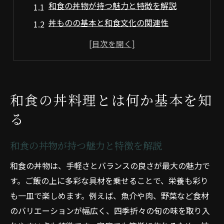
和食の丼物が持つ魅力と特徴を解説
丼ものの基本と和食文化の関連性
和食で味わう丼料理の定義と奥深さ
日本発祥の和食丼もののルーツに迫る
丼物料理とは何かを和食視点で知る
和食丼ものの種類と違いをやさしく紹介
和食の丼料理とは何か基本を知
丼ものの人気種類一覧を徹底解説
る
人気の和食丼もの一覧と特徴を比較
和食で定番の丼物ランキングを紹介
和食の丼物が持つ魅力と特徴を解説
丼もの一覧から探る和食の新定番
和食の丼物は、手軽さとバランスの良さが最大の魅力で
和食を楽しむ人気丼物の選び方ガイド
す。ご飯の上に多彩な具材を乗せることで、栄養も彩り
丼ものレシピ人気の和食バリエーション
も一皿で楽しめます。例えば、魚介や肉、野菜など食材
和食の丼ものランキング傾向を解説
のバリエーションが幅広く、四季折々の旬の味を取り入