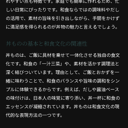
れやすい点も特徴です。家庭でも簡単に作れるため、忙
丼料理の歴史と和食文化の魅力
しい日常にぴったりです。和食ならではの調味料やだし
和食丼物の歴史と発展の背景を探る
の活用で、素材の旨味を引き出しながら、手間をかけず
伝統和食としての丼もの文化を解説
に満足感を得られるのが丼物の魅力と言えるでしょう。
丼料理が和食文化に与えた影響とは
和食丼料理の起源と日本の食習慣
丼ものの基本と和食文化の関連性
丼ものが和食文化に根付いた理由
丼ものは、ご飯に具材を乗せて一体化させる独自の食文
和食丼物の歴史を知ると楽しさ倍増
化です。和食の「一汁三菜」や、素材を活かす調理法と
ふたのマナーから学ぶ丼ものの作法
深く結びついています。理由として、ご飯とおかずを一
和食丼もののふたマナーを知ろう
緒に味わうことで、和食のバランスや旨味の調和をシン
丼ものを和食らしく食べる作法の基本
プルに体験できるからです。例えば、だしや醤油ベース
の味付けは、日本人の味覚に寄り添い、丼一杯に和食の
和食の丼料理で守りたい食事マナー
エッセンスが凝縮されています。丼ものは和食文化の現
丼もののふたと和食作法の関係を解説
代的な表現方法の一つです。
正しい和食丼もののいただき方を伝授
和食丼ものを美しく食べるコツとマナー