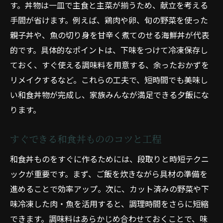
す。丼物は一皿で主食と主菜が揃うため、献立を考える
手間が省けます。例えば、鶏肉や卵、旬の野菜を使った
親子丼や、魚の切り身を甘辛く煮てのせる海鮮丼が代表
的です。具体的なポイントは、下味をつけて冷凍保存し
ておく、すぐ使える調味料を用意する、余ったおかずを
リメイクするなど。これらの工夫で、短時間でも美味し
い和食丼物が完成し、家族みんなが満足できる夕飯にな
ります。
すぐできる和食丼もののコツと工程
和食丼ものをすぐに作るためには、段取りと時短テクニ
ックが重要です。まず、ご飯を炊きながら具材の準備を
進めることで効率アップ。次に、カット済みの野菜や下
味冷凍した肉・魚を活用すると、調理時間をさらに短縮
できます。調味料はあらかじめ合わせておくことで、味