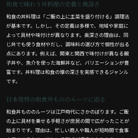
和食で味わう丼料理の定義と奥深さ
手軽に作れる激ウマ丼レシピ集
和食の丼料理は「ご飯の上に主菜を盛り付ける」調理法
和食で簡単激ウマ丼レシピを厳選紹介
が基本です。しかし、その定義は多様で、地域や家庭に
家庭で作れる和食丼物の人気レシピ集
よって具材や味付けが異なります。奥深さの理由は、同
激ウマ和食丼ものの簡単作り方ガイド
じ丼でも使う食材やだし、調味料の選び方で個性が出る
和食丼レシピで忙しい日も大満足
点にあります。例えば、関東と関西で味付けが異なる親
子丼や、魚介を使った海鮮丼など、バリエーションが豊
和食の丼ものレシピで食卓を豊かに
富です。丼料理は和食の懐の深さを実感できるジャンル
すぐできる和食丼物の裏ワザレシピ
です。
すぐできる簡単どんぶりで時短和食
和食丼ものの時短レシピで手軽に調理
日本発祥の和食丼もののルーツに迫る
簡単和食丼物で忙しい日の夕飯を解決
和食丼もののルーツは江戸時代にさかのぼります。ご飯
すぐできる和食丼もののコツと工程
の上に具材を乗せる手軽さが庶民の間で広がったことが
和食丼料理でめんどくさい時も安心
始まりです。理由は、忙しい商人や職人が短時間で食事
時短和食丼ものレシピで毎日楽しく