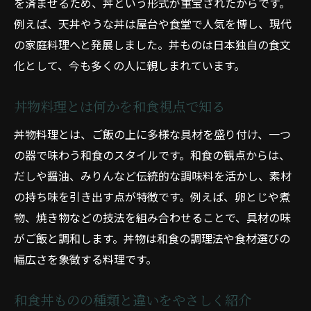
を済ませるため、丼という形式が重宝されたからです。
人気の簡単和食どんぶりで満足食卓
例えば、天丼やうな丼は屋台や食堂で人気を博し、現代
家庭で楽しむ丼ものの選び方とコツ
の家庭料理へと発展しました。丼ものは日本独自の食文
化として、今も多くの人に親しまれています。
和食丼もの選びで失敗しないポイント
家庭和食で丼ものを美味しく仕上げるコツ
丼物料理とは何かを和食視点で知る
和食丼料理の盛り付けと選び方の工夫
丼物料理とは、ご飯の上に多様な具材を盛り付け、一つ
家族に喜ばれる和食丼ものの選定方法
の器で味わう和食のスタイルです。和食の観点からは、
和食丼ものを日常に取り入れるポイント
だしや醤油、みりんなど伝統的な調味料を活かし、素材
和食丼もの選び方で毎日を豊かにする
の持ち味を引き出す点が特徴です。例えば、卵とじや煮
丼料理で毎日の食卓が豊かになる理由
物、焼き物などの技法を組み合わせることで、具材の味
和食丼料理で食卓が豊かになる理由を解説
がご飯と調和します。丼物は和食の調理法や食材選びの
和食の丼ものがもたらす家族団らんの時間
幅広さを象徴する料理です。
丼物を和食で楽しむ日々のメリットとは
和食丼ものの種類と違いをやさしく紹介
和食丼ものが健康と食生活に与える効果