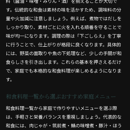
料（醤油・味噌・みりん・酒）を揃えることが大切で
和食レシピ人気ランキングから旬メニュー
す。伝統的な和食は素材の味を活かすため、調味料の分
選び
量や火加減に注意しましょう。例えば、煮物ではだしを
和食と食材選びの関係と家庭での実践例
しっかり取り、素材ごとに火を入れる順番を守ることで
和食料理で味わう四季折々の美味しさ
味が均一になります。調理の際は「下ごしらえ」を丁寧
手軽に作れる人気和食メニューの選び方
に行うことで、仕上がりが格段に良くなります。具体的
簡単に作れる和食料理の選び方とポイント
には、野菜の面取りや魚の下処理など、少しの手間が和
食らしさを引き出します。これらの基本を押さえるだけ
和食おかずレシピ人気を家庭で活かすコツ
で、家庭でも本格的な和食料理が楽しめるようになりま
和食レシピ人気クックパッド1位から選ぶ理
す。
由
和食定番メニューで手軽に献立を整える方
和食料理一覧から選ぶおすすめ家庭メニュー
法
和食料理一覧から家庭で作りやすいメニューを選ぶ際
和食肉料理一覧から選ぶおすすめメイン
は、手軽さと栄養バランスを重視しましょう。代表的な
家庭料理としての和食の魅力再発見
和食には、肉じゃが・筑前煮・鯖の味噌煮・豚汁・ほう
和食といえば家庭料理に根付く伝統の味