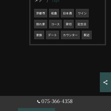
Tags
京都市
和食
日本酒
ワイン
隠れ家
コース
貸切
記念日
家族
デート
カウンター
駅近
075-366-4358