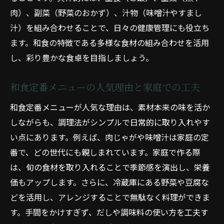
ン
肉）、副菜（野菜のおかず）、汁物（味噌汁やすまし
汁）を組み合わせることで、日々の健康管理にも役立ち
和食肉料理メインで満足度の高い献立提案
ます。和食の特徴である多様な食材の組み合わせを活用
和食定番おかずを活かした時短レシピ集
し、彩り豊かな食卓を目指しましょう。
和食レシピ人気から選ぶ簡単おかず特集
和食定番メニューの人気理由と家庭での工夫
和食定番メニューが人気な理由は、素材本来の味を活か
しながらも、調理法がシンプルで日常的に取り入れやす
い点にあります。例えば、肉じゃがや味噌汁は家庭の定
番で、どの世代にも親しまれています。家庭で作る際
は、旬の食材を取り入れることで季節感を演出し、栄養
価もアップします。さらに、冷蔵庫にある野菜や豆腐な
どを活用し、アレンジすることで無駄なく料理ができま
す。手間をかけすぎず、だしや調味料の使い方を工夫す