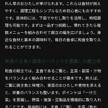
れん草のおひたしが挙げられます。これらは食材が揃え
家庭料理における和食の健康的な魅力紹介
やすく、調理工程もシンプルなため初心者にもおすすめ
和食料理の基本を家庭で再発見するヒント
です。具体的には、下茹でやだし取りを活用し、時短調
和食人気メニューが家庭に与える影響
理も可能です。まずは一品ずつ挑戦し、慣れてきたら複
和食料理一覧を活用した家庭の献立例
数メニューを組み合わせて献立の幅を広げましょう。身
近な食材と基本の調味料で、毎日の食卓に和食を取り入
和食を味わうための簡単調理ポイント集
れることができます。
和食料理を美味しく仕上げる調理のコツ
和食の味付けを簡単に決めるポイント解説
和食の主食と副菜のバランスを意識した献立術
和食レシピ人気から学ぶ時短テクニック
和食の献立では、主食であるご飯と、主菜・副菜・汁物
家庭で役立つ和食の基本調理法まとめ
をバランスよく組み合わせることが基本です。例えば、
和食定番メニューを失敗しない調理法とは
ご飯に焼き魚と味噌汁、青菜のおひたしや煮物を添える
忙しい日におすすめの和食おかずレシピ
と、栄養のバランスも整います。ポイントは「一汁三
忙しい日でも和食料理を手軽に作る方法
菜」を意識し、野菜・海藻・豆製品を積極的に取り入れ
和食おかずレシピ人気の時短バリエーショ
ることです。具体的には、主食（ご飯）、主菜（魚や