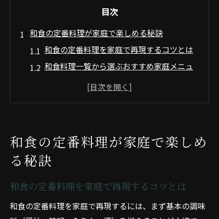
目次
和食の定番料理が家庭で楽しめる秘訣
和食の定番料理を家庭で再現するコツとは
和食料理一覧から選ぶおすすめ家庭メニュ
ー
和食の主食と副菜のバランスを意識した献
立術
和食定番メニューの人気理由と家庭での工
和食の定番料理が家庭で楽しめ
夫
る秘訣
家庭料理として楽しむ和食の基本ポイント
旬の食材を生かした和食レシピ特集
和食の定番料理を家庭で再現するコツとは
旬の食材を取り入れた和食料理の魅力発見
和食の定番料理を家庭で再現するには、まず基本の調味
和食ならではの季節感ある料理の楽しみ方