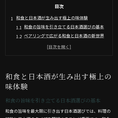
目次
和食と日本酒が生み出す極上の味体験
和食の旨味を引き立てる日本酒選びの基本
ペアリングで広がる和食と日本酒の新世界
和食と日本酒が調和する味わいの秘密
食卓を彩る和食と日本酒の楽しみ方
和食に寄り添う日本酒の香りと風味の魅力
四季の和食料理別日本酒選び徹底ガイド
和食と日本酒が生み出す極上の
季節ごとに楽しむ和食と日本酒ペアリング
味体験
術
春夏秋冬の和食に合う日本酒の特徴解説
和食の旨味を引き立てる日本酒選びの基本
旬の和食食材と日本酒の最適な組み合わせ
和食の旨味を最大限に引き出す日本酒選びでは、料理の
和食の四季を彩る日本酒選びのコツ