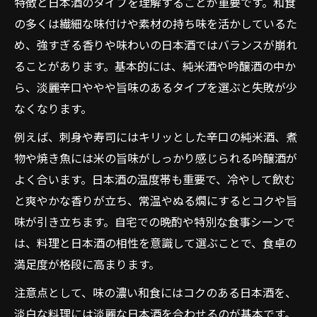
特徴と日本酒のタイプを理解することが重要です。和食
料理別に見る和食と日本酒の相性ポイント
の多くは繊細な味付けや素材の持ち味を活かしているた
日本酒に合う和食の秘訣と楽しみ方を解説
め、強すぎる香りや味わいの日本酒ではバランスが崩れ
和食を引き立てる日本酒の選び方の極意
ることがあります。基本的には、純米酒や吟醸酒の中か
ら、淡麗辛口ややや旨味のあるタイプを選ぶと失敗が少
日本酒に合う和食の味付けと調味料の工夫
なくなります。
和食と日本酒の相性を高めるコツを紹介
例えば、刺身や寿司にはキリッとした辛口の純米酒、煮
日本酒で楽しむ和食の新しい食卓体験
物や焼き魚には米の旨味がしっかり感じられる吟醸酒が
料理別に見る日本酒に合う和食ランキング
よく合います。日本酒の温度帯も重要で、冷やして飲む
繊細な和食と日本酒ペアリング成功のコツ
と爽やかな香りが立ち、常温やぬる燗にするとコクや旨
和食が映える日本酒ペアリング実践法
味が引き立ちます。自宅での晩酌や特別な食事シーンで
繊細な味付けの和食に合う日本酒選び
は、料理と日本酒の相性を意識して選ぶことで、食卓の
和食の美味しさを引き出す日本酒の温度帯
満足度が格段に高まります。
ペアリングで失敗しない和食と日本酒の選
注意点として、味の濃い和食にはコクのある日本酒を、
択
淡白な料理には淡麗な日本酒を合わせるのが基本です。