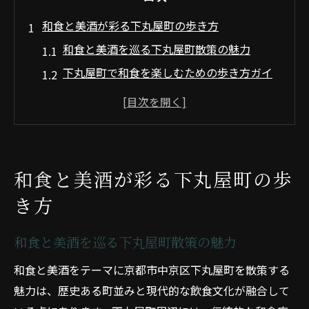
和食と美酒が彩る下丸屋町の歩き方
和食と美酒を巡る下丸屋町散策の魅力
下丸屋町で和食を楽しむための歩き方ガイ
ド
和食好き必見の下丸屋町おすすめルート
和食と美酒巡りに役立つ下丸屋町の豆知識
和食と下丸屋町の歴史ある街歩き体験
和食と美酒が彩る下丸屋町の歩
下丸屋町で味わう京都和食の奥深さ
き方
京都和食の伝統が光る下丸屋町の特色
下丸屋町で体験する和食の本格的な味わい
和食と美酒を巡る下丸屋町散策の魅力
和食文化を感じる下丸屋町のおすすめポイ
和食と美酒をテーマに京都市中京区下丸屋町を散策する
ント
魅力は、歴史ある町並みと現代的な飲食文化が融合して
下丸屋町で広がる和食の多彩な魅力