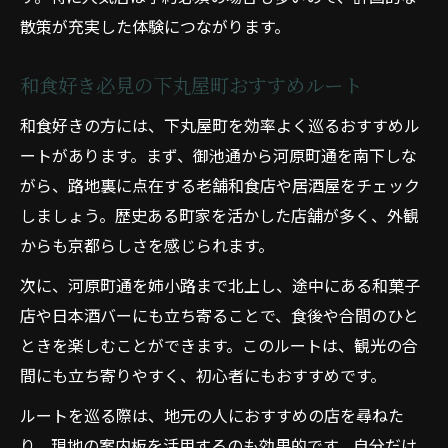
中京区の伝統と和食の融合を感じる散策
散策が充実した体験につながります。
和食好き必見の下丸屋町おすすめルート
和食好きの方には、下丸屋町を効率よく巡るおすすめル
ートがあります。まず、御池通から河原町通を南下しな
がら、路地裏に点在する老舗和食店や居酒屋をチェック
しましょう。歴史ある町家を活かした店舗が多く、外観
からも京都らしさを感じられます。
次に、河原町通を姉小路まで北上し、途中にある和菓子
店や日本酒バーにも立ち寄ることで、食後や合間のひと
ときを楽しむことができます。このルートは、観光の合
間にも立ち寄りやすく、初心者にもおすすめです。
ルートを巡る際は、地元の人におすすめの店を尋ねた
り、現地の案内板を活用するのも効果的です。自分だけ