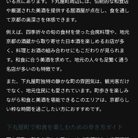
いる点にあります。下丸屋町周辺には、伝統的な和食店
和食の奥深さを知る下丸屋町の味巡り
や厳選された美酒を提供する居酒屋が点在し、食を通し
和食好き必見の下丸屋町体験案内
て京都の奥深さを体感できます。
和食好きが満足する下丸屋町の見どころ
例えば、四季折々の旬の食材を使った会席料理や、地元
和食体験に最適な下丸屋町の過ごし方
京都の酒蔵から取り寄せた日本酒を楽しめるお店が多
下丸屋町で和食の魅力を味わう方法
く、料理とお酒の組み合わせにもこだわりが見られま
す。和食に合う美酒を求めて、地元の人々も足繁く通う
和食好きがリピートする下丸屋町の秘密
名店が多いのも特徴です。
和食と美酒を満喫できる下丸屋町案内
迷わず行ける下丸屋町の和食通り道
また、下丸屋町独特の静かな町の雰囲気は、観光客だけ
でなく、地元住民にも愛されています。町歩きを楽しみ
和食巡りに便利な下丸屋町の道案内
ながら和食と美酒を堪能できるこのエリアは、京都らし
和食店を目指すなら知っておきたい下丸屋
い粋な時間を過ごしたい方におすすめです。
町の通り
下丸屋町で迷わず和食を楽しむコツ
下丸屋町で和食を楽しむための歩き方ガイド
和食を探しやすい下丸屋町の歩き方ポイン