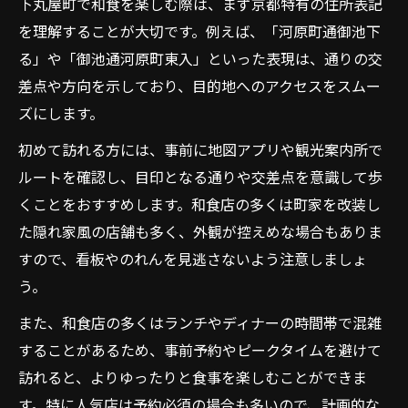
下丸屋町で和食を楽しむ際は、まず京都特有の住所表記
ト
を理解することが大切です。例えば、「河原町通御池下
和食好きが安心できる下丸屋町の道順解説
る」や「御池通河原町東入」といった表現は、通りの交
初めてでも安心な住所表記豆知識
差点や方向を示しており、目的地へのアクセスをスムー
和食巡り前に知りたい京都の住所表記
ズにします。
和食店探しに役立つ下丸屋町の住所解説
初めて訪れる方には、事前に地図アプリや観光案内所で
和食好きのための京都住所表記入門
ルートを確認し、目印となる通りや交差点を意識して歩
住所表記を理解して和食巡りを快適に
くことをおすすめします。和食店の多くは町家を改装し
和食とともに学ぶ京都の住所知識
た隠れ家風の店舗も多く、外観が控えめな場合もありま
和食巡りで感じる中京区の魅力発見
すので、看板やのれんを見逃さないよう注意しましょ
う。
和食巡りで見えてくる中京区の魅力
和食と美酒で楽しむ中京区の過ごし方
また、和食店の多くはランチやディナーの時間帯で混雑
中京区を和食巡りで味わう楽しみ方
することがあるため、事前予約やピークタイムを避けて
訪れると、よりゆったりと食事を楽しむことができま
和食好きにおすすめの中京区の旅体験
す。特に人気店は予約必須の場合も多いので、計画的な