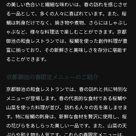
の美しい色合いと繊細な味わいは、春の訪れを感じさせ
ふぐ鍋で冬の寒さを乗り切る
る一品として、多くの人々に喜ばれています。また、桜
京都御池の冬限定メニューのご紹介
鯛は刺身だけでなく、焼き物や煮物、さらにはしゃぶし
四季を味わう京都御池の和食レストラン新鮮な
ゃぶなど、様々な料理法で楽しむことができます。京都
食材で贅沢な時間
御池の和食レストランでは、桜鯛を使った創作料理が豊
四季折々の新鮮な食材を使った料理
富に揃っており、その新鮮さと美味しさを存分に堪能す
京都御池で味わう季節の贅沢
ることができます。
新鮮な食材で楽しむ四季の和食
京都御池の春限定メニューのご紹介
京都御池の和食レストランの魅力
京都御池の和食レストランでは、春の訪れと共に特別な
一年を通じて楽しむ京都御池の味
メニューが登場します。春の代表的な食材である桜鯛や
四季を感じる和食の楽しみ方
山菜を使った料理が並び、訪れる人々の舌を楽しませま
京都御池の和食春夏秋冬の美味を楽しむ季節の
す。特に桜鯛の刺身は、新鮮な食材を贅沢に使用し、桜
おすすめメニュー
の花びらをあしらった美しい一品です。また、山菜の天
春夏秋冬のおすすめメニューご紹介
ぷらや和え物も人気です。これらの春限定メニューは、