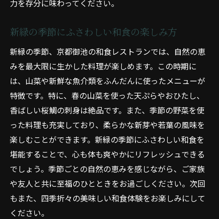
京都御池の和食季節ごとの美味しい料理で特別
力を存分に味わってください。
なひとときを
新緑の季節にふさわしい和食の楽しみ方
季節ごとの美味を楽しむ特別なひととき
京都御池で味わう季節の和食
新緑の季節、京都御池の和食レストランでは、自然の恵
四季を通じて楽しむ京都御池の和食
みを最大限に生かした料理が楽しめます。この時期に
は、山菜や新鮮な魚介類をふんだんに使ったメニューが
特別な時間を過ごす京都御池の和食体験
特徴です。特に、春の山菜を使った天ぷらやおひたし、
季節ごとの料理で味わう贅沢な時間
香ばしい桜鯛の刺身は絶品です。また、季節の野菜を使
京都御池の和食で感じる四季の恵み
った料理も充実しており、柔らかな新芽や若葉の風味を
楽しむことができます。新緑の季節にふさわしい和食を
堪能することで、心も体も爽やかにリフレッシュできる
でしょう。季節ごとの自然の恵みを感じながら、ご家族
や友人と共に至福のひとときをお過ごしください。次回
もまた、四季折々の美味しい和食体験をお楽しみにして
ください。