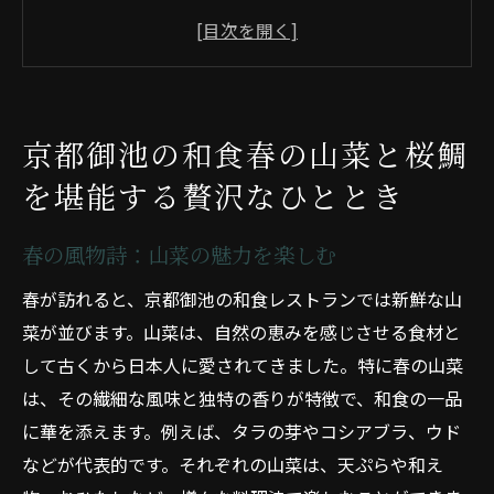
桜鯛の刺身で味わう春の新鮮さ
京都御池の春限定メニューのご紹介
春の京都御池で出会う特別な和食体験
新緑の季節にふさわしい和食の楽しみ方
京都御池の和食春の山菜と桜鯛
旬の山菜と桜鯛で迎える贅沢な春の食卓
を堪能する贅沢なひととき
夏の京都御池鮎の塩焼きと冷やし茶碗蒸しで涼
を楽しむ
春の風物詩：山菜の魅力を楽しむ
鮎の塩焼きで楽しむ夏の京都御池
春が訪れると、京都御池の和食レストランでは新鮮な山
冷やし茶碗蒸しで味わう夏の涼
菜が並びます。山菜は、自然の恵みを感じさせる食材と
夏の京都御池で味わう涼感たっぷりの和食
して古くから日本人に愛されてきました。特に春の山菜
京都御池の夏メニューで涼を感じる
は、その繊細な風味と独特の香りが特徴で、和食の一品
夏の風物詩、鮎と冷やし茶碗蒸し
に華を添えます。例えば、タラの芽やコシアブラ、ウド
夏の京都御池で出会う極上の涼和食
などが代表的です。それぞれの山菜は、天ぷらや和え