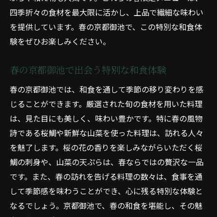
京都御池の四季を感じる和食メニュー
四季折々の食材を最大限に活かし、上品で繊細な味わい
季節ごとの美味を楽しむ京都御池
を提供しています。春の京都御池で、この特別な和食体
四季折々の京都御池の和食体験
験をぜひお楽しみください。
季節のおすすめメニューの魅力
春の京都御池で出会う特別な和食体験
京都御池の和食レストランで味わう四季
京都御池の和食四季折々の素材で彩る贅沢な料
春の京都御池では、和食を通して季節の移り変わりを感
理の数々
じることができます。厳選された旬の食材を用いた料理
は、見た目にも美しく、味わい豊かです。特に春の風物
四季折々の素材を使った和食の魅力
詩である桜鯛や新鮮な山菜を使った料理は、訪れる人々
京都御池で楽しむ贅沢な和食料理
を魅了します。桜の花の香りを楽しみながらいただく桜
四季の素材で彩る美しい和食
鯛の刺身や、山菜の天ぷらは、春ならではの贅沢な一品
京都御池の季節ごとの贅沢な一品
です。また、春の訪れを告げる料理の数々は、食事を通
四季の恵みを感じる和食体験
して季節感を味わうことができ、心に残る特別な体験と
京都御池で味わう四季折々の和食
なるでしょう。京都御池で、春の和食を堪能し、その魅