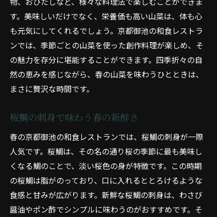
物、おひたしなど、様々な料理法で楽しむことができま
秋の京都御池松茸の土瓶蒸しで感じる和食の深
す。美味しいだけでなく、栄養価も高い山菜は、体も心
い香り
も元気にしてくれるでしょう。京都御池の和食レストラ
秋の味覚、松茸の魅力を堪能する
ンでは、季節ごとの山菜を使った創作料理が楽しめ、そ
香り高い松茸の土瓶蒸しで秋を味わう
の魅力を存分に堪能することができます。四季折々の自
秋の京都御池で楽しむ贅沢な和食
然の恵みを感じながら、春の山菜を味わうひとときは、
京都御池の秋限定メニューの魅力
まさに贅沢な時間です。
松茸土瓶蒸しで味わう秋の京都御池
秋の深い香りを楽しむ和食体験
桜鯛の刺身で味わう春の新鮮さ
冬の京都御池ふぐの刺身と鍋物で心も体も温ま
春の京都御池の和食レストランでは、桜鯛の刺身が一際
る和食体験
人気です。桜鯛は、その名の通り桜の季節に最も美味し
冬の味覚、ふぐの刺身を楽しむ
くなる鯛のことで、淡い桜色の身が特徴です。この時期
鍋物で温まる冬の京都御池
の桜鯛は脂がのっており、口に入れるととろけるような
食感と甘みが広がります。新鮮な桜鯛の刺身は、わさび
ふぐと鍋物で迎える贅沢な冬の食卓
醤油やポン酢でシンプルに味わうのがおすすめです。そ
冬の京都御池で味わう心温まる和食