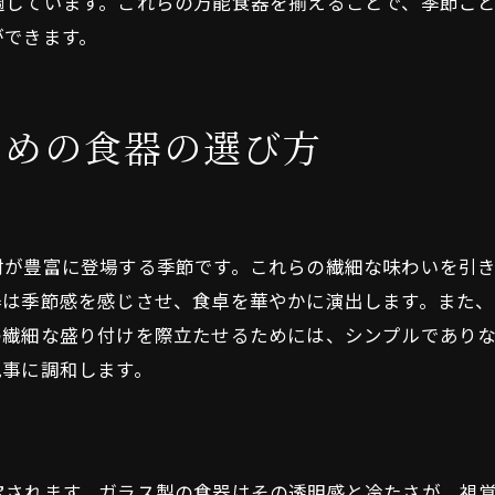
適しています。これらの万能食器を揃えることで、季節ご
四季折々の食器選びのポイント
ができます。
初心者でもできる四季の食器選び
和食の魅力を最大限に引き出す四季の食器選び
ための食器の選び方
春の料理に合う食器の選び方
夏の和食を涼しく演出する食器
秋の実りを引き立てる食器の選び方
冬の料理にぴったりの温かい食器
材が豊富に登場する季節です。これらの繊細な味わいを引
季節ごとの食器選びの基本
器は季節感を感じさせ、食卓を華やかに演出します。また
四季を通じて楽しむ和食の食器
の繊細な盛り付けを際立たせるためには、シンプルであり
視覚と味覚で楽しむ和食のための四季折々の食器選び
見事に調和します。
春の彩りを楽しむ食器の選び方
夏の清涼感を引き立てる食器
秋の味覚を際立たせる食器の工夫
宝されます。ガラス製の食器はその透明感と冷たさが、視