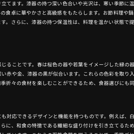
季節ごとの食器の手入れ方法
き立てます。漆器の持つ深い色合いや光沢は、寒い季節に
冬の食卓に華やかさと高級感をもたらします。お節料理や
和食の美しさを引き立てる四季の食器選びのポイント
ます。さらに、漆器の持つ保温性は、料理を温かい状態で
春の食材と調和する食器選び
夏の涼しさを感じる食器の工夫
秋の深みを出す色合いの選び方
冬の温もりを伝える食器の特徴
感じることです。春は桜色の器や若葉をイメージした緑の
季節ごとに変える食器の楽しみ方
深い赤や金、漆器の黒が似合います。これらの色彩を取り
プロが教える四季の食器選びのコツ
四季折々の食材を楽しむことができるため、食器選びにも
四季を楽しむ和食のための食器選びガイド
春の食材に最適な食器ガイド
夏の和食を引き立てる食器ガイド
にも対応できるデザインと機能を持つものです。例えば、
秋の味覚を楽しむ食器ガイド
さらに、和食の特徴である繊細な盛り付けを引き立てるた
冬の料理に合う食器ガイド