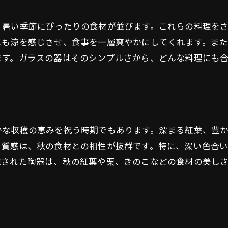
和食と四季の関係を深める美しい食器の選び方
四季の食材を引き立てる食器の選び方
、暑い季節にぴったりの食材が並びます。これらの料理を
季節感を演出する色と形
にも涼を感じさせ、食事を一層爽やかにしてくれます。ま
素材選びのポイント
ます。ガラスの器はそのシンプルさから、どんな料理にも
四季折々の行事に合わせた食器
プロの料理人が教える食器選びの秘訣
家庭でも楽しめる四季の和食食器
季節感を感じる和食にぴったりの食器の選び方
かな収穫の恵みを祝う時期でもあります。深まる紅葉、豊
春の花見に合う食器
と質感は、秋の食材との相性が抜群です。特に、深い色合
夏の納涼に使いたい器
施された陶器は、秋の紅葉や栗、きのこなどの食材の美し
秋の収穫祭を盛り上げる食器
冬の鍋料理に合う器
四季を通じて楽しむ和食の食器