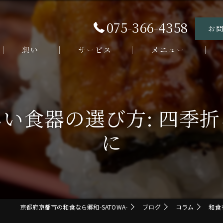
075-366-4358
お
想い
サービス
メニュー
お客様の声
ランチメニュー
ラ
よくある質問
ディナーメニュー
デ
い食器の選び方: 四季
う
に
海
割
京都府京都市の和食なら郷和-SATOWA-
ブログ
コラム
和食