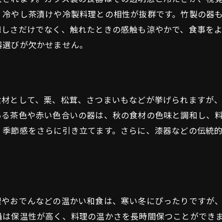
冬の温もりを感じる食器の特徴
、冷やし茶漬けや冷製料理との相性が抜群です。竹製の器
四季の変化を楽しむ食器選びのポイント
涼しさだけでなく、触れたときの感触も涼やかで、食事を
器選びが欠かせません。
家庭で楽しむ四季の和食食器
食材として、栗、松茸、さつまいもなどが挙げられますが
ある茶色や赤い色合いの器は、秋の食材の色味と調和し、
、季節感をさらに引き立てます。さらに、漆器などの伝統
理やおでんなどの温かい和食は、寒い冬にぴったりですが
鍋は保温性が高く、料理の温かさを長時間保つことができ