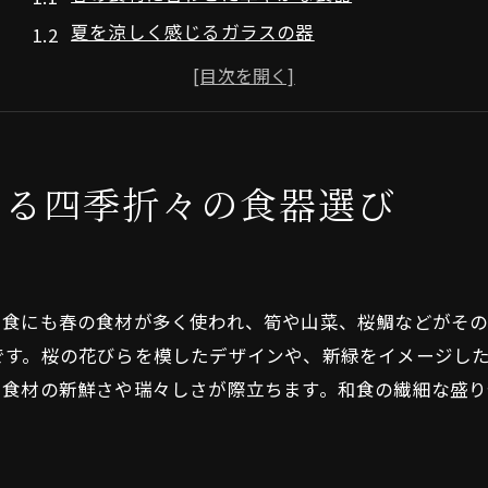
夏を涼しく感じるガラスの器
秋の深みを演出する陶器
冬の温かみを感じる漆器
季節ごとの色彩を楽しむポイント
年間を通じて使える万能食器の選び方
てる四季折々の食器選び
四季の和食を楽しむための食器の選び方
春の新鮮な食材と相性の良い器
夏の涼やかな食器の選び方
和食にも春の食材が多く使われ、筍や山菜、桜鯛などがそ
秋の味覚を引き立てる食器のコツ
です。桜の花びらを模したデザインや、新緑をイメージし
冬の料理を引き立てる暖かい食器
、食材の新鮮さや瑞々しさが際立ちます。和食の繊細な盛
四季折々の美しさを際立たせる食器のデザイン
季節ごとの食器の保管方法