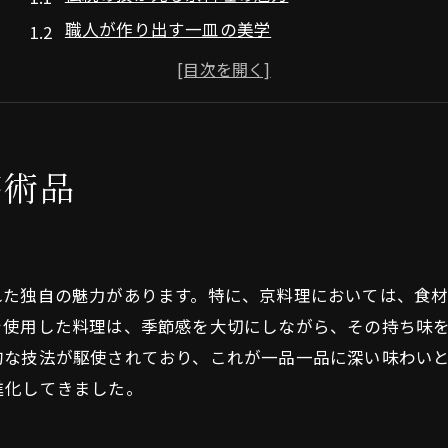
職人が作り出す一皿の美学
和食の美しさと味覚のハーモニー
京都特有の食材とその活用法
和食レストランでの芸術的なプレゼンテーション
懐石料理で堪能する繊細な味わい
芸術品
四季折々の和食で京都を堪能する
春の若竹煮と桜の風味
夏の鮎料理と涼を感じる一品
れた独自の魅力があります。特に、京料理においては、食
秋の松茸料理と風味豊かな食卓
を使用した料理は、季節感を大切にしながら、その持ち味
冬のふぐ鍋と心温まる食材
的な技法が駆使されており、これが一品一品に深い味わい
季節ごとの色彩豊かな盛り付け
進化してきました。
四季の移ろいを食事で感じる方法