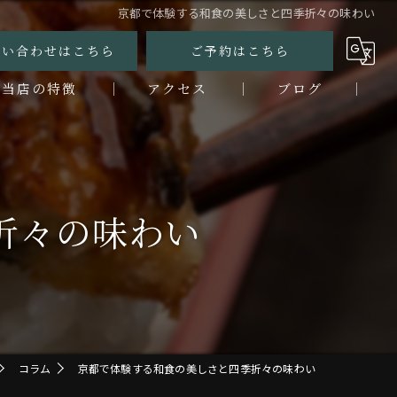
京都で体験する和食の美しさと四季折々の味わい
問い合わせはこちら
ご予約はこちら
当店の特徴
アクセス
ブログ
ンチ
コラム
ィナー
折々の味わい
なぎ
鮮
烹
コラム
京都で体験する和食の美しさと四季折々の味わい