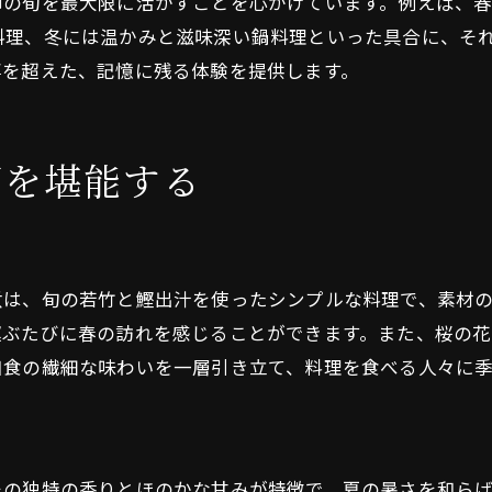
節の旬を最大限に活かすことを心がけています。例えば、
暑気払いのための特別メニュー
料理、冬には温かみと滋味深い鍋料理といった具合に、そ
夏の暑さを和食で和らげる
事を超えた、記憶に残る体験を提供します。
秋の香り漂う京都の和食体験
松茸ご飯と秋の実り
都を堪能する
栗や柿を用いた甘味の魅力
秋刀魚の塩焼きと秋の味覚
紅葉と共に楽しむ和食の色彩
秋の収穫を祝う伝統的な料理
煮は、旬の若竹と鰹出汁を使ったシンプルな料理で、素材
和食から感じる秋の深まり
運ぶたびに春の訪れを感じることができます。また、桜の
冬の贅沢を楽しむ京都の和食の美しさ
和食の繊細な味わいを一層引き立て、料理を食べる人々に
ふぐ料理で贅沢なひととき
冬の鍋物で心と体を温める
冬の山海の幸を楽しむ料理
その独特の香りとほのかな甘みが特徴で、夏の暑さを和ら