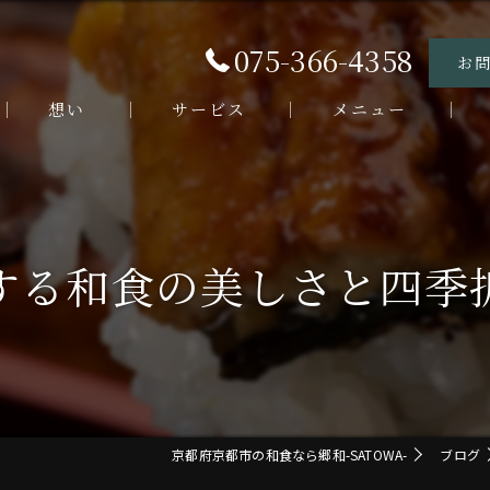
075-366-4358
お
想い
サービス
メニュー
お客様の声
ランチメニュー
ラ
よくある質問
ディナーメニュー
デ
する和食の美しさと四季
う
海
割
京都府京都市の和食なら郷和-SATOWA-
ブログ