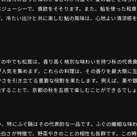
雪景色と共に味わう和食の奥深さ
はジューシーで、食欲をそそります。また、鮎を使った和
冬ならではの濃厚な風味
す。冷たい出汁と共に楽しむ鮎の風味は、心地よい清涼感
和食がもたらす冬の心地よさ
その中でも松茸は、香り高く格別な味わいを持つ秋の代表
が人気を集めます。これらの料理は、その香りを最大限に
かさを引き立てる重要な役割を果たします。例えば、栗や
能することで、京都の秋を五感で楽しむことができるでし
い、特にふぐ鍋はその代表的な一品です。ふぐの繊細な味
淡白さが特徴で、野菜やきのことの相性も抜群です。この