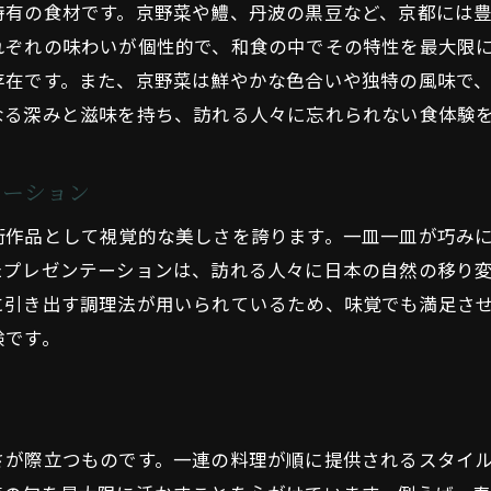
食卓で訪れる小さな幸せ
特有の食材です。京野菜や鱧、丹波の黒豆など、京都には
れぞれの味わいが個性的で、和食の中でその特性を最大限
春の京都で味わう和食の新鮮さ
存在です。また、京野菜は鮮やかな色合いや独特の風味で
春野菜のフレッシュな風味
なる深みと滋味を持ち、訪れる人々に忘れられない食体験
桜と共に楽しむ和食の彩り
若竹煮と旬の素材の美味しさ
テーション
春の訪れを祝う特別な料理
術作品として視覚的な美しさを誇ります。一皿一皿が巧み
和食で感じる春の息吹
たプレゼンテーションは、訪れる人々に日本の自然の移り
春の食材が織りなす美しいハーモニー
に引き出す調理法が用いられているため、味覚でも満足さ
夏の涼しさを感じる和食の魅力
験です。
鮎の塩焼きで夏を味わう
涼を呼ぶ冷やし茶碗蒸し
夏野菜のさっぱりとした味わい
さが際立つものです。一連の料理が順に提供されるスタイ
氷を使った涼感たっぷりの和食