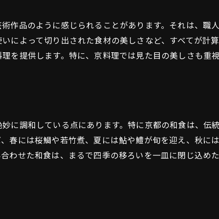
和食を通じて感じる京都の伝統と美
京都の食文化の深さを知る
芸術作品のように感じられることがあります。それは、職
和食に込められた歴史の息吹
使いによって切り出された食材の美しさなど、すべてが計
京料理と日本文化の結びつき
料理を提供します。特に、京料理では見た目の美しさも重
伝統的な調理法とその進化
京都ならではの食のしつらえ
和食と京都の風景の調和
京都の和食がもたらす感動の瞬間
絶妙に調和している点にあります。特に京都の和食は、伝
一口ごとに広がる豊かな風味
ば、春には桜鯛や若竹煮、夏には鮎や鱧が旬を迎え、秋に
五感で味わう和食の世界
み合わせた和食は、まるで四季の移ろいを一皿に閉じ込め
料理人の真心が伝わる一皿
特別な日のための和食体験
和食が生み出す心の癒し