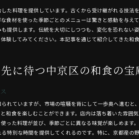
専門家が語る和食の奥深さ
合した料理を提供しています。古くから受け継がれる技法
和食を通じて知る京都の魅力
鮮な食材を使った季節ごとのメニューは驚きと感動を与え
静かな錦小路で出会う隠れ家的和食の醍醐味
みも提供します。伝統を大切にしつつも、変化を恐れない
隠れ家的和食店を見つける楽しさ
を体験してみてください。本記事を通じて紹介してきた和
静寂の中で味わう和食の格別な時間
知る人ぞ知る名店の紹介
た先に待つ中京区の和食の宝
隠れ家的和食店の選び方と楽しみ方
少人数で楽しむプライベートな食事
シス
特別な時間を過ごすための予約のコツ
中京区の奥深い和食文化を錦小路で体感
知られていますが、市場の喧騒を背にして一歩奥へ進むと
りと和食を楽しむことができます。店内は落ち着いた雰囲
文化と食の融合を体験する
を使った料理が並び、季節ごとに異なる味覚が楽しめます
訪れるべき和食店リスト
れる特別な時間を提供してくれるのです。特に、京都産の
和食体験を通じて広がる世界観