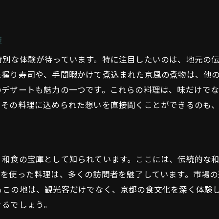
中京区での和食料理教室
地元の食材を使った料理ワークショップ
験
和食を通じて知る地域の魅力
特別な体験が待っています。特に注目したいのは、地元の
た握り寿司や、手間暇かけて煮込まれた京風の煮物は、他
のデザートも魅力の一つです。これらの料理は、味だけで
、その料理に込められた想いを直接聞くことができるのも
、和食の宝庫として知られています。ここには、伝統的な
材を使った料理は、多くの訪問者を魅了しています。市場
るこの地は、観光客だけでなく、京都の食文化を深く体験
きるでしょう。