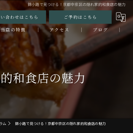
錦小路で見つける！京都中京区の隠れ家的和食店の魅力
問い合わせはこちら
ご予約はこちら
当店の特徴
アクセス
ブログ
ンチ
コラム
ィナー
家的和食店の魅力
なぎ
鮮
烹
ラム
錦小路で見つける！京都中京区の隠れ家的和食店の魅力