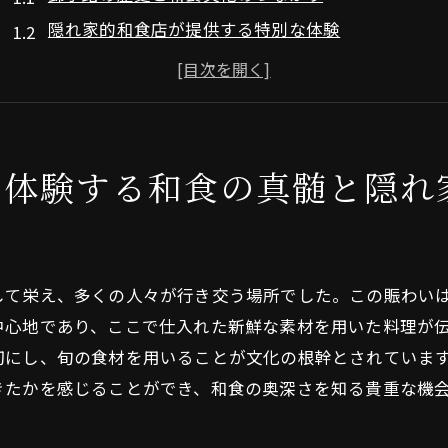
隠れ家的和食店が提供する特別な体験
地元の人々が愛する和食の理由
錦小路で味わう旬の素材の魅力
和食店の隠れ家としての魅力
伝統と革新が融合する和食の世界
で体験する和食の真髄と隠れ
賑やかな市場を抜けた先に待つ中京区の和食の宝庫
市場の喧騒を離れて訪れる和食のオアシス
中京区でしか味わえない特別な和食体験
して栄え、多くの人々が行き交う場所でした。この賑わい
和食の宝庫としての錦小路の魅力
中心地であり、ここで仕入れた新鮮な素材を用いた料理が
地元の隠れた名店で新たな味を発見
切にし、旬の食材を用いることが文化の根幹とされていま
市場と和食店の相乗効果
きたかを感じることができ、和食の奥深さを知る貴重な機
地元の素材を活かした創作料理