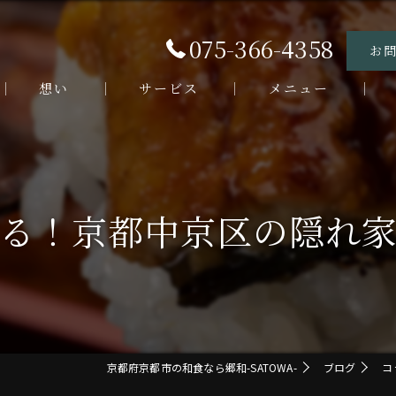
075-366-4358
お
想い
サービス
メニュー
お客様の声
ランチメニュー
ラ
よくある質問
ディナーメニュー
デ
る！京都中京区の隠れ
う
海
割
京都府京都市の和食なら郷和-SATOWA-
ブログ
コ