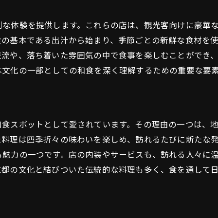
錦小路で探す！地元に愛される和食店の秘密
地元住民が支持する理由とは
別な体験を提供します。これらの店は、観光客向けに豪華
隠れ家的和食店の選び方
食の基本である出汁から始まり、季節ごとの新鮮な食材を
素材の質にこだわる店主の哲学
交流や、落ち着いた雰囲気の中で食事を楽しむことができ
訪れるたびに新しい発見がある理由
本文化の一部としての和食を深く理解するための重要な要
伝統的な技術と現代的な感性の融合
錦小路ならではの和食文化の発展
隠れ家和食店で味わう中京区の旬の味
和食スポットとして愛されています。その理由の一つは、
季節ごとのおすすめメニュー紹介
た料理は四季折々の味わいを楽しめ、訪れるたびに新たな
旬の食材を活かした和食の美味しさ
も魅力の一つです。店の内装やサービスも、訪れる人々に
京都の文化と結びついた伝統的な料理も多く、食を通して
プロが教える料理の裏話
お店ごとのこだわりの調理法
訪れるたびに変わる季節の味覚