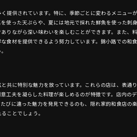
地元の旬を堪能できる贅沢な時間
多く提供されています。特に、季節ごとに変わるメニュー
歴史ある中京区で発見する和食の美と深み
菜を使った天ぷらや、夏には地元で採れた鮮魚を使った刺
歴史的背景が育む和食の魅力
でありながら深い味わいを楽しむことができます。また、
中京区の街並みと和食店の調和
鮮な食材を提供できるよう努力しています。錦小路での和
古き良き伝統を受け継ぐ料理人たち
う。
和食に込められた文化と知恵
歴史を感じる和食店のインテリア
時代を超えて愛される味の秘密
気と共に特別な魅力を放っています。これらの店は、表通
京都の錦小路で和食文化を探求する旅
創意工夫を凝らした料理が楽しめるのが特徴です。店内の
和食文化を知るためのガイドブック
るたびに違った魅力を発見できるのも、隠れ家的和食店の
錦小路を巡る和食の旅の楽しみ方
れることでしょう。
和食の歴史を紐解くためのスポット紹介
文化体験としての和食ツアー