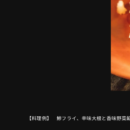
【料理例】 鯵フライ、辛味大根と香味野菜