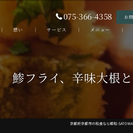
075-366-4358
お
想い
サービス
メニュー
お客様の声
ランチメニュー
ラ
よくある質問
ディナーメニュー
デ
 鯵フライ、辛味大根
う
海
割
京都府京都市の和食なら郷和-SATOWA