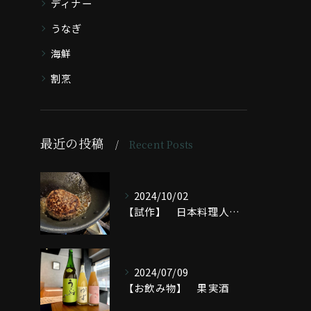
ディナー
うなぎ
海鮮
割烹
最近の投稿
Recent Posts
2024/10/02
【試作】 日本料理人の家庭料理
2024/07/09
【お飲み物】 果実酒