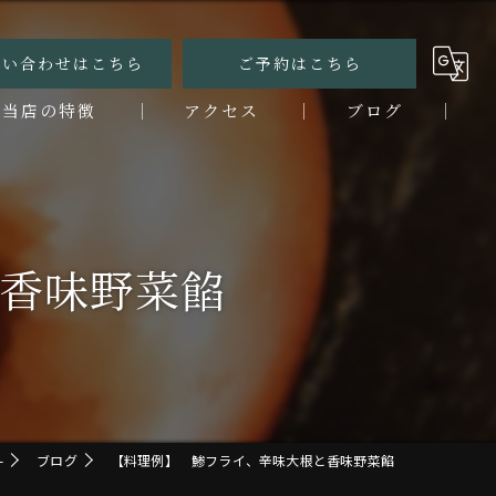
問い合わせはこちら
ご予約はこちら
当店の特徴
アクセス
ブログ
ンチ
コラム
ィナー
と香味野菜餡
なぎ
鮮
烹
-
ブログ
【料理例】 鯵フライ、辛味大根と香味野菜餡